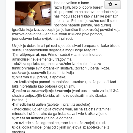
Iako ne volimo o tome
razmišljati, bilo bi dobro barem
biti pripremljen na osnovne nedaće koje
nas mogu zadesiti kao vlasnike pernatih
ljubimaca. Pritom nije važno radi li se o
noćnom napadu panike, nesigurnoj
igračkici koja izazove zapinjanje kanđice ili pak vrućoj površini koja
izazove opekotine - jer neke stvari iz kućne prve pomoći,
jednostavno treba uvijek imati pri ruci.
Uvijek je dobro imati pri ruci sljedeće stvari i preparate, kako biste u
slučaju nepredviđenih događaja mogli bolje reagirati:
1) multipreparat
, npr. Prime - sadrži vitamine, minerale,
aminokiseline, elemente u tragovima
- služi za opskrbu organizma važnim tvarima bitnima za
funkcioniranje svih organskih sustava, izgradnju perja i kože,
održavanje osnovnih tjelesnih funkcija
2) vitamin C
(u prahu, iz apoteke)
- za kratkotrajnu pomoć imunološkom sustavu, može pomoći kod
lakših prehlada kao potpora organizmu
3) nešto za zaustavljanje krvarenja
(vani postoji vata za to, ili 3%
otopina željezo(III)-klorida, ali može poslužiti i malo škroba,
brašna...)
4) medicinski ugljen
(tablete ili prah, iz apoteke)
- medicinski ugljen upija otrovne tvari, ali na žalost i vitamine i
minerale i slično, tako da ga treba davati vrlo kratko vrijeme
5) mast od nevena
(najbolje domaća)
- za ozljede kože, ogrebotine, rane koje teže zacjeljuju i sl.
6) čaj od kamilice
(onaj od cijelih svijetova, iz apoteke, ne iz
vrećica)