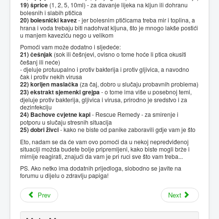
19) šprice
(1, 2, 5, 10ml) - za davanje lijeka na kljun ili dohranu
bolesnih i slabih ptičica
20) bolesnički kavez
- jer bolesnim ptičicama treba mir i toplina, a
hrana i voda trebaju biti nadohvat kljuna, što je mnogo lakše postići
u manjem kaveziću nego u velikom
Pomoći vam može dodatno i sljedeće:
21) češnjak
(sok ili češnjevi, ovisno o tome hoće li ptica okusiti
češanj ili neće)
- djeluje protuupalno i protiv bakterija i protiv gljivica, a navodno
čak i protiv nekih virusa
22) korijen maslačka
(za čaj, dobro u slučaju probavnih problema)
23) ekstrakt sjemenki grejpa
- o tome ima više u posebnoj temi,
djeluje protiv bakterija, gljivica i virusa, prirodno je sredstvo i za
dezinfekciju
24) Bachove cvjetne kapi
- Rescue Remedy - za smirenje i
potporu u slučaju stresnih situacija
25) dobri živci
- kako ne biste od panike zaboravili gdje vam je što
Eto, nadam se da će vam ovo pomoći da u nekoj nepredviđenoj
situaciji možda budete bolje pripremljeni, kako biste mogli brže i
mirnije reagirati, znajući da vam je pri ruci sve što vam treba...
PS. Ako netko ima dodatnih prijedloga, slobodno se javite na
forumu u dijelu o zdravlju papiga!
Prev
Next