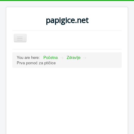
papigice.net
Toggle
Navigation
You are here:
Početna
->
Zdravlje
->
Prva pomoć za ptičice