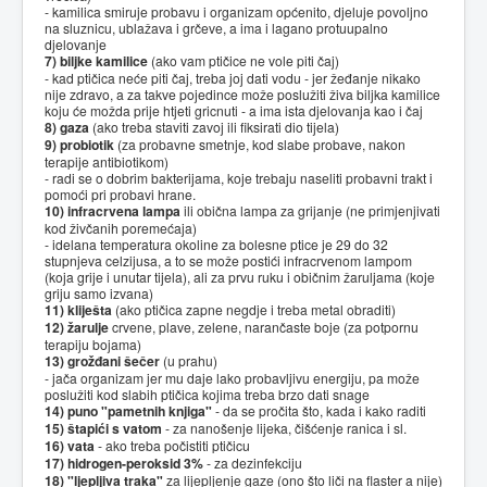
- kamilica smiruje probavu i organizam općenito, djeluje povoljno
na sluznicu, ublažava i grčeve, a ima i lagano protuupalno
djelovanje
7) biljke kamilice
(ako vam ptičice ne vole piti čaj)
- kad ptičica neće piti čaj, treba joj dati vodu - jer žeđanje nikako
nije zdravo, a za takve pojedince može poslužiti živa biljka kamilice
koju će možda prije htjeti gricnuti - a ima ista djelovanja kao i čaj
8) gaza
(ako treba staviti zavoj ili fiksirati dio tijela)
9) probiotik
(za probavne smetnje, kod slabe probave, nakon
terapije antibiotikom)
- radi se o dobrim bakterijama, koje trebaju naseliti probavni trakt i
pomoći pri probavi hrane.
10) infracrvena lampa
ili obična lampa za grijanje (ne primjenjivati
kod živčanih poremećaja)
- idelana temperatura okoline za bolesne ptice je 29 do 32
stupnjeva celzijusa, a to se može postići infracrvenom lampom
(koja grije i unutar tijela), ali za prvu ruku i običnim žaruljama (koje
griju samo izvana)
11) kliješta
(ako ptičica zapne negdje i treba metal obraditi)
12) žarulje
crvene, plave, zelene, narančaste boje (za potpornu
terapiju bojama)
13) grožđani šečer
(u prahu)
- jača organizam jer mu daje lako probavljivu energiju, pa može
poslužiti kod slabih ptičica kojima treba brzo dati snage
14) puno "pametnih knjiga"
- da se pročita što, kada i kako raditi
15) štapići s vatom
- za nanošenje lijeka, čišćenje ranica i sl.
16) vata
- ako treba počistiti ptičicu
17) hidrogen-peroksid 3%
- za dezinfekciju
18) "ljepljiva traka"
za lijepljenje gaze (ono što liči na flaster a nije)