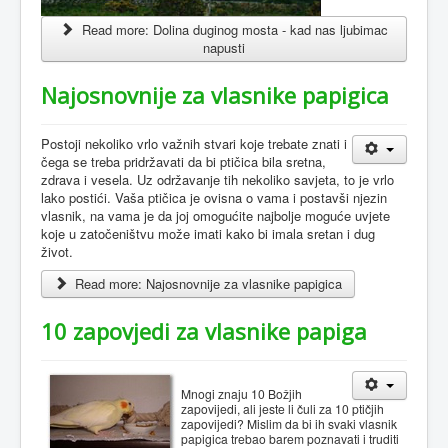
Read more: Dolina duginog mosta - kad nas ljubimac
napusti
Najosnovnije za vlasnike papigica
Postoji nekoliko vrlo važnih stvari koje trebate znati i
čega se treba pridržavati da bi ptičica bila sretna,
zdrava i vesela. Uz održavanje tih nekoliko savjeta, to je vrlo
lako postići. Vaša ptičica je ovisna o vama i postavši njezin
vlasnik, na vama je da joj omogućite najbolje moguće uvjete
koje u zatočeništvu može imati kako bi imala sretan i dug
život.
Read more: Najosnovnije za vlasnike papigica
10 zapovjedi za vlasnike papiga
Mnogi znaju 10 Božjih
zapovijedi, ali jeste li čuli za 10 ptičjih
zapovijedi? Mislim da bi ih svaki vlasnik
papigica trebao barem poznavati i truditi