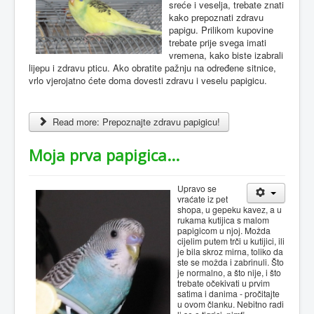
sreće i veselja, trebate znati
kako prepoznati zdravu
papigu. Prilikom kupovine
trebate prije svega imati
vremena, kako biste izabrali
lijepu i zdravu pticu. Ako obratite pažnju na određene sitnice,
vrlo vjerojatno ćete doma dovesti zdravu i veselu papigicu.
Read more: Prepoznajte zdravu papigicu!
Moja prva papigica...
Upravo se
vraćate iz pet
shopa, u gepeku kavez, a u
rukama kutijica s malom
papigicom u njoj. Možda
cijelim putem trči u kutijici, ili
je bila skroz mirna, toliko da
ste se možda i zabrinuli. Što
je normalno, a što nije, i što
trebate očekivati u prvim
satima i danima - pročitajte
u ovom članku. Nebitno radi