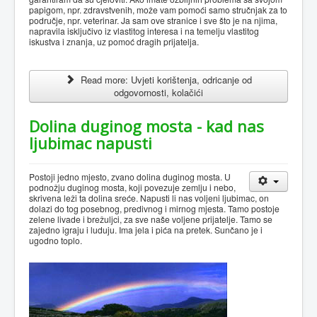
papigom, npr. zdravstvenih, može vam pomoći samo stručnjak za to
područje, npr. veterinar. Ja sam ove stranice i sve što je na njima,
napravila isključivo iz vlastitog interesa i na temelju vlastitog
iskustva i znanja, uz pomoć dragih prijatelja.
Read more: Uvjeti korištenja, odricanje od
odgovornosti, kolačići
Dolina duginog mosta - kad nas
ljubimac napusti
Postoji jedno mjesto, zvano dolina duginog mosta. U
podnožju duginog mosta, koji povezuje zemlju i nebo,
skrivena leži ta dolina sreće. Napusti li nas voljeni ljubimac, on
dolazi do tog posebnog, predivnog i mirnog mjesta. Tamo postoje
zelene livade i brežuljci, za sve naše voljene prijatelje. Tamo se
zajedno igraju i luduju. Ima jela i pića na pretek. Sunčano je i
ugodno toplo.