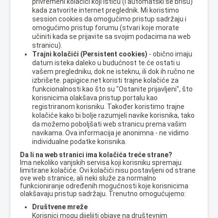
privremeni kolačići koji ističu (i automatski se brišu)
kada zatvorite internet preglednik. Mi koristimo
session cookies da omogućimo pristup sadržaju i
omogućimo pristup forumu (stvari koje morate
učiniti kada se prijavite sa svojim podacima na web
stranicu).
Trajni kolačići (Persistent cookies)
- obično imaju
datum isteka daleko u budućnost te će ostati u
vašem pregledniku, dok ne isteknu, ili dok ih ručno ne
izbrišete. papigice.net koristi trajne kolačiće za
funkcionalnosti kao što su "Ostanite prijavljeni", što
korisnicima olakšava pristup portalu kao
registriranom korisniku. Također koristimo trajne
kolačiće kako bi bolje razumjeli navike korisnika, tako
da možemo poboljšati web stranicu prema vašim
navikama. Ova informacija je anonimna - ne vidimo
individualne podatke korisnika.
Da li na web stranici ima kolačića treće strane?
Ima nekoliko vanjskih servisa koji korisniku spremaju
limitirane kolačiće. Ovi kolačići nisu postavljeni od strane
ove web stranice, ali neki služe za normalno
funkcioniranje određenih mogućnosti koje korisnicima
olakšavaju pristup sadržaju. Trenutno omogućujemo:
Društvene mreže
Korisnici mogu dijeljiti objave na društevnim