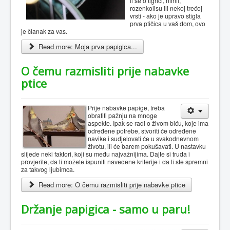
li se o tigrici, nimfi,
rozenkolisu ili nekoj trećoj
vrsti - ako je upravo stigla
prva ptičica u vaš dom, ovo
je članak za vas.
Read more: Moja prva papigica...
O čemu razmisliti prije nabavke
ptice
Prije nabavke papige, treba
obratiti pažnju na mnoge
aspekte. Ipak se radi o živom biću, koje ima
određene potrebe, stvoriti će određene
navike i sudjelovati će u svakodnevnom
životu, ili će barem pokušavati. U nastavku
slijede neki faktori, koji su među najvažnijima. Dajte si truda i
provjerite, da li možete ispuniti navedene kriterije i da li ste spremni
za takvog ljubimca.
Read more: O čemu razmisliti prije nabavke ptice
Držanje papigica - samo u paru!