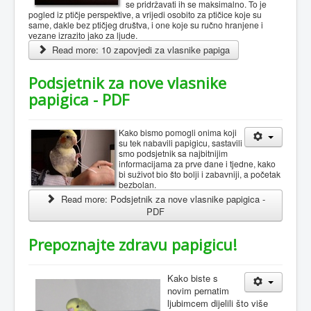
se pridržavati ih se maksimalno. To je
pogled iz ptičje perspektive, a vrijedi osobito za ptičice koje su
same, dakle bez ptičjeg društva, i one koje su ručno hranjene i
vezane izrazito jako za ljude.
Read more: 10 zapovjedi za vlasnike papiga
Podsjetnik za nove vlasnike
papigica - PDF
Kako bismo pomogli onima koji
su tek nabavili papigicu, sastavili
smo podsjetnik sa najbitnijim
informacijama za prve dane i tjedne, kako
bi suživot bio što bolji i zabavniji, a početak
bezbolan.
Read more: Podsjetnik za nove vlasnike papigica -
PDF
Prepoznajte zdravu papigicu!
Kako biste s
novim pernatim
ljubimcem dijelili što više