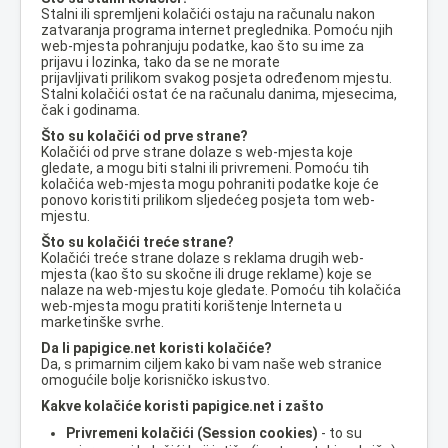
Stalni ili spremljeni kolačići ostaju na računalu nakon
zatvaranja programa internet preglednika. Pomoću njih
web-mjesta pohranjuju podatke, kao što su ime za
prijavu i lozinka, tako da se ne morate
prijavljivati prilikom svakog posjeta određenom mjestu.
Stalni kolačići ostat će na računalu danima, mjesecima,
čak i godinama.
Što su kolačići od prve strane?
Kolačići od prve strane dolaze s web-mjesta koje
gledate, a mogu biti stalni ili privremeni. Pomoću tih
kolačića web-mjesta mogu pohraniti podatke koje će
ponovo koristiti prilikom sljedećeg posjeta tom web-
mjestu.
Što su kolačići treće strane?
Kolačići treće strane dolaze s reklama drugih web-
mjesta (kao što su skočne ili druge reklame) koje se
nalaze na web-mjestu koje gledate. Pomoću tih kolačića
web-mjesta mogu pratiti korištenje Interneta u
marketinške svrhe.
Da li papigice.net koristi kolačiće?
Da, s primarnim ciljem kako bi vam naše web stranice
omogućile bolje korisničko iskustvo.
Kakve kolačiće koristi papigice.net i zašto
Privremeni kolačići (Session cookies)
- to su