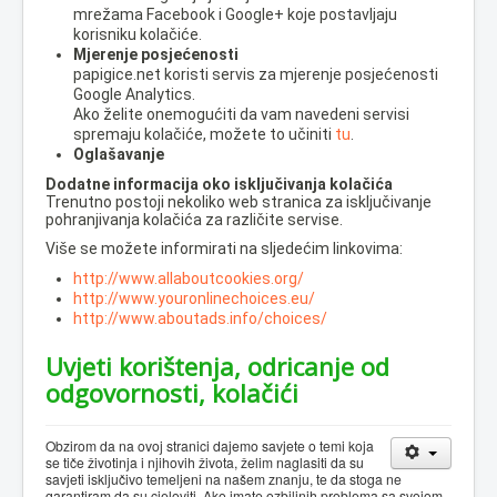
mrežama Facebook i Google+ koje postavljaju
korisniku kolačiće.
Mjerenje posjećenosti
papigice.net koristi servis za mjerenje posjećenosti
Google Analytics.
Ako želite onemogućiti da vam navedeni servisi
spremaju kolačiće, možete to učiniti
tu
.
Oglašavanje
Dodatne informacija oko isključivanja kolačića
Trenutno postoji nekoliko web stranica za isključivanje
pohranjivanja kolačića za različite servise.
Više se možete informirati na sljedećim linkovima:
http://www.allaboutcookies.org/
http://www.youronlinechoices.eu/
http://www.aboutads.info/choices/
Uvjeti korištenja, odricanje od
odgovornosti, kolačići
Obzirom da na ovoj stranici dajemo savjete o temi koja
se tiče životinja i njihovih života, želim naglasiti da su
savjeti isključivo temeljeni na našem znanju, te da stoga ne
garantiram da su cjeloviti. Ako imate ozbiljnih problema sa svojom