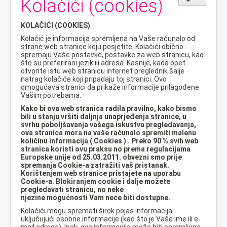
Kolačići (cookies)
KOLAČIĆI (COOKIES)
Kolačić je informacija spremljena na Vaše računalo od
strane
web stranice koju posjetite. Kolačići obično
spremaju Vaše postavke, postavke za web stranicu, kao
što su preferirani jezik ili adresa. Kasnije, kada opet
otvorite istu web stranicu internet preglednik šalje
natrag kolačiće koji pripadaju toj stranici. Ovo
omogućava stranici da prikaže informacije prilagođene
Vašim potrebama.
Kako bi ova web stranica radila pravilno, kako bismo
bili u stanju vršiti daljnja unaprjeđenja stranice, u
svrhu poboljšavanja vašega iskustva pregledavanja,
ova stranica mora na vaše računalo spremiti malenu
količinu informacija ( Cookies ) . Preko 90 % svih web
stranica koristi ovu praksu no prema regulacijama
Europske unije od 25.03.2011. obvezni smo prije
spremanja Cookie-a zatražiti vaš pristanak.
Korištenjem web stranice pristajete na uporabu
Cookie-a. Blokiranjem cookie i dalje možete
pregledavati stranicu, no neke
njezine mogućnosti Vam neće biti dostupne.
Kolačići mogu spremati širok pojas informacija
uključujući osobne informacije (kao što je Vaše ime ili e-