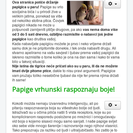
Ova stranica potiče držanje
papigica u paru!
Papige su vrlo
socijalna bića i u prirodi žive u
velikim jatima, ponekad sa više
od nekoliko stotina ptica. Čovjek
papigici nikada ne može u
potpunosti zamijeniti ptičje drugove, pa ako
vas nema doma više
od 3 do 5 sati dnevno, ozbiljno razmislite o nabavci još jedne
papigice
kao društva vašoj.
Kada nabavljate papigicu možete je prvo i neko vrijeme držati
samu dok je ne pripitomite donekle, i tek onda nabaviti drugu. Ali
stvarno apeliramo na vašu savjest i ljubav prema vašoj papigici da
iskreno razmislite o tome koliko je ona na dan sama i kako bi vama
bilo u takvoj situaciji.
Nije istina da tigrice neće pričati ako su u paru, ili da ne možete
imati dvije pitome ptice
, dakle to nisu pravi argumenti. Papigice
vam pružaju toliko nesebične ljubavi da nije fer prema njima držati
ih same!
Papige vrhunski raspoznaju boje!
Kokoši možda nemaju izvanrednu inteligenciju, ali po
pitanju raspoznavanja boja su višestruko bolje od ljudi.
Istraživači su u očima pilića našli 5 vrsta receptora, koje su po
kompliciranom rasporedu posložene po mrežnici i omogućavaju
vid boja o kojemo sisavci mogu samo sanjati. I naše papige svijet
oko sebe vide mnogo šarenije i raznovrsnije nego njihovi vlasnici.
Tako prepoznaju za razliku od ljudi i ultraljubičasto. No zašto je to