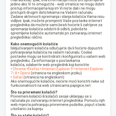
mail adresa). Ipak, ova informacija može biti spremljena
jedino ako Vi to omogućite - web stranice ne mogu dobiti
pristup informacijama koji im Vi niste dali i ne mogu
pristupiti drugim datotekama na Vašem računalu.
Zadane aktivnosti spremanja i slanja kolačića Vama nisu
vidljive. Ipak, možete promjeniti Vaše postavke internet
preglednika da možete sami birati hoćete li zahtjeve za
spremanje kolačića odobriti ili odbiti, pobrišete
spremljene kolačiće automatski pri zatvaranju internet
preglednika i slično.
Kako onemogućiti kolačiće
Isključivanjem kolačića odlučujete da li hoćete dopustiti
pohranjivanje kolačića na vašem računalu. Cookie
postavke mogu se kontrolirati i konfigurirati u vašem web
pregledniku. Za informacije o postavkama
kolačića, odaberite web-preglednik koji koristite.
•
Chrome
•
Firefox
•
Internet Explorer 9
•
Internet Explorer
7 i 8
•
Opera
(stranica na engleskom jeziku)
•
Safari
(stranica na engleskom)
Ako onemogućite kolačiće, nećete moći koristiti neke od
funkcionalnosti na web stranicama papigice.net.
Što su privremeni kolačići?
Privremeni kolačići ili kolačići sesije uklanjaju se s
računala po zatvaranju internet preglednika. Pomoću njih
web-mjesta pohranjuju privremene podatke, poput stavki
u košarici za kupnju.
Što su stalni kolačići?