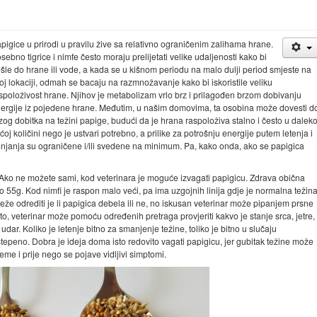
pigice u prirodi u pravilu žive sa relativno ograničenim zalihama hrane.
sebno tigrice i nimfe često moraju prelijetati velike udaljenosti kako bi
šle do hrane ili vode, a kada se u kišnom periodu na malo dulji period smjeste na
toj lokaciji, odmah se bacaju na razmnožavanje kako bi iskoristile veliku
spoloživost hrane. Njihov je metabolizam vrlo brz i prilagođen brzom dobivanju
ergije iz pojedene hrane. Međutim, u našim domovima, ta osobina može dovesti d
zog dobitka na težini papige, budući da je hrana raspoloživa stalno i često u daleko
ćoj količini nego je ustvari potrebno, a prilike za potrošnju energije putem letenja i
njanja su ograničene i/ili svedene na minimum. Pa, kako onda, ako se papigica
. Ako ne možete sami, kod veterinara je moguće izvagati papigicu. Zdrava obična
oko 55g. Kod nimfi je raspon malo veći, pa ima uzgojnih linija gdje je normalna težin
e teže odrediti je li papigica debela ili ne, no iskusan veterinar može pipanjem prsne
Uz to, veterinar može pomoću određenih pretraga provjeriti kakvo je stanje srca, jetre,
 udar. Koliko je letenje bitno za smanjenje težine, toliko je bitno u slučaju
stepeno. Dobra je ideja doma isto redovito vagati papigicu, jer gubitak težine može
leme i prije nego se pojave vidljivi simptomi.