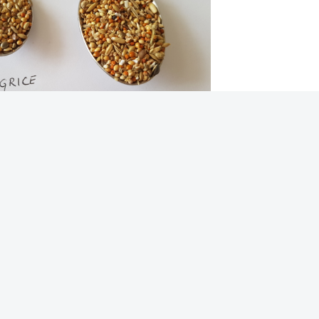
diti ćete se koliko malo hrane je ustvari potrebno vašoj papigici. Tigricama treba
e ujutro i isto toliko poslijepodne. U to je uračunata i količina sjemenki bara u klasu.
 mastan, papigice se često prejedaju ukusnim sjemenkama, stoga je njega potrebno
otrebna 1 jušna žlica sjemenki dnevno, ako smjesa sadrži puno sjemenki trava
nke treba svakako izbjegavati - pa tako sjeme suncokreta nije poželjno u smjesi
lo. Suncokret je ok ako se papige drže i zimi u vanjskoj volijeri - tada im je potrebn
ature nego u toplom boravku.
Uz to, treba im na raspolaganju biti svježa voda koju treba svakodnevno
mijenjati. Sipina kost je također bitna. A prehranu sjemenkama je jako važno
nadopuniti svježom hranom - tu trebate preferirati zeleno lisnato povrće,
povrće općenito, začinsko bilje, divlje trave, svježe pupove i jestive cvjetove i
prirode, od voća preferirajte plodove poput malina, borovnica, kupina. Slađe