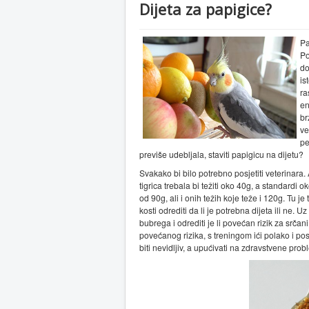
Dijeta za papigice?
Pa
Po
do
is
ra
en
br
ve
pe
previše udebljala, staviti papigicu na dijetu?
Svakako bi bilo potrebno posjetiti veterinara
tigrica trebala bi težiti oko 40g, a standardi 
od 90g, ali i onih težih koje teže i 120g. Tu j
kosti odrediti da li je potrebna dijeta ili ne. 
bubrega i odrediti je li povećan rizik za srčani
povećanog rizika, s treningom ići polako i po
biti nevidljiv, a upućivati na zdravstvene prob