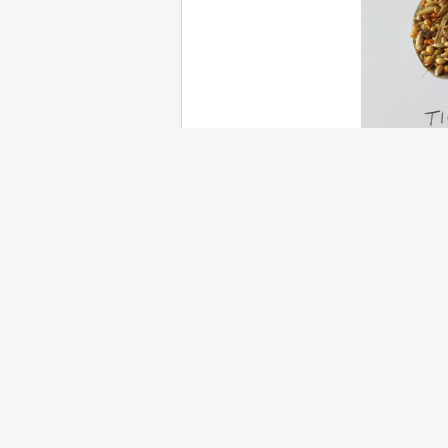
Kada dobijete zeleno svjetlo za dijetu, iznena
otprilike pola (a najviše 3/4) čajne ličice hran
Bar u klasu je omiljen, te iako nije posebno
davati u vrlo malim količinama. Nimfama je p
može se dati i jedna i pol žlica. Masne sjeme
sjemenki, a i konoplje treba biti samo jako ma
više energije za održavanje tjelesne temper