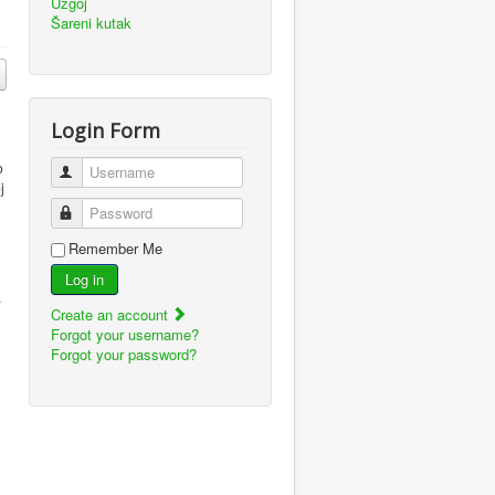
Uzgoj
Šareni kutak
Login Form
o
Username
j
Password
Remember Me
Log in
a
Create an account
Forgot your username?
Forgot your password?