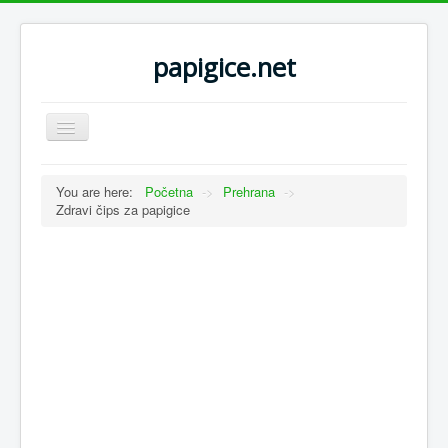
papigice.net
Toggle
Navigation
You are here:
Početna
->
Prehrana
->
Zdravi čips za papigice