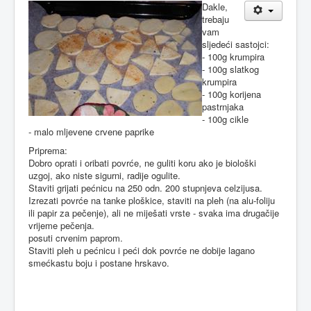
Dakle,
trebaju
vam
sljedeći sastojci:
- 100g krumpira
- 100g slatkog
krumpira
- 100g korijena
pastrnjaka
- 100g cikle
- malo mljevene crvene paprike
Priprema:
Dobro oprati i oribati povrće, ne guliti koru ako je biološki
uzgoj, ako niste sigurni, radije ogulite.
Staviti grijati pećnicu na 250 odn. 200 stupnjeva celzijusa.
Izrezati povrće na tanke ploškice, staviti na pleh (na alu-foliju
ili papir za pečenje), ali ne miješati vrste - svaka ima drugačije
vrijeme pečenja.
posuti crvenim paprom.
Staviti pleh u pećnicu i peći dok povrće ne dobije lagano
smećkastu boju i postane hrskavo.