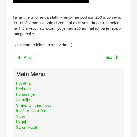
Tajna u je u tome da slatki krumpir ne podnosi 250 stupnjeva,
dok obični podnosi vrlo dobro. Tako da sam drugu turu pekla
na 175 s vrućim zrakom (to je kao 200 normalno) pa je ispalo
mnogo bolje.
Uglavnom, ptičicama se sviđa. :-)
Prev
Next
Main Menu
Početna
Prehrana
Ponašanje
Zdravlje
Smještaj i sigurnost
Igračke i igrališta
Vrste
Uzgoj
Šareni kutak