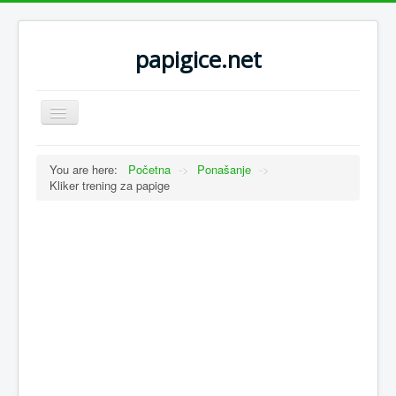
papigice.net
Toggle
Navigation
You are here:
Početna
->
Ponašanje
->
Kliker trening za papige