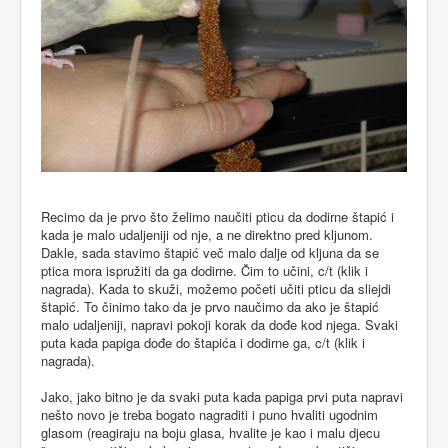
Recimo da je prvo što želimo naučiti pticu da dodirne štapić i
kada je malo udaljeniji od nje, a ne direktno pred kljunom.
Dakle, sada stavimo štapić več malo dalje od kljuna da se
ptica mora ispružiti da ga dodirne. Čim to učini, c/t (klik i
nagrada). Kada to skuži, možemo početi učiti pticu da sliejdi
štapić. To činimo tako da je prvo naučimo da ako je štapić
malo udaljeniji, napravi pokoji korak da dođe kod njega. Svaki
puta kada papiga dođe do štapića i dodirne ga, c/t (klik i
nagrada).
Jako, jako bitno je da svaki puta kada papiga prvi puta napravi
nešto novo je treba bogato nagraditi i puno hvaliti ugodnim
glasom (reagiraju na boju glasa, hvalite je kao i malu djecu