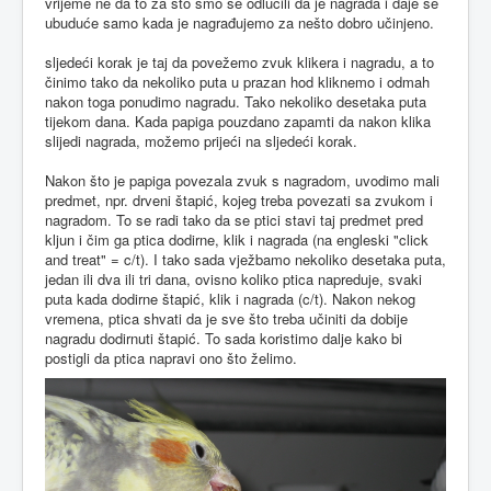
vrijeme ne da to za što smo se odlučili da je nagrada i daje se
ubuduće samo kada je nagrađujemo za nešto dobro učinjeno.
sljedeći korak je taj da povežemo zvuk klikera i nagradu, a to
činimo tako da nekoliko puta u prazan hod kliknemo i odmah
nakon toga ponudimo nagradu. Tako nekoliko desetaka puta
tijekom dana. Kada papiga pouzdano zapamti da nakon klika
slijedi nagrada, možemo prijeći na sljedeći korak.
Nakon što je papiga povezala zvuk s nagradom, uvodimo mali
predmet, npr. drveni štapić, kojeg treba povezati sa zvukom i
nagradom. To se radi tako da se ptici stavi taj predmet pred
kljun i čim ga ptica dodirne, klik i nagrada (na engleski "click
and treat" = c/t). I tako sada vježbamo nekoliko desetaka puta,
jedan ili dva ili tri dana, ovisno koliko ptica napreduje, svaki
puta kada dodirne štapić, klik i nagrada (c/t). Nakon nekog
vremena, ptica shvati da je sve što treba učiniti da dobije
nagradu dodirnuti štapić. To sada koristimo dalje kako bi
postigli da ptica napravi ono što želimo.