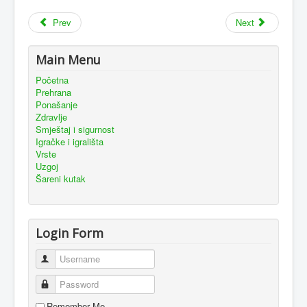
Prev
Next
Main Menu
Početna
Prehrana
Ponašanje
Zdravlje
Smještaj i sigurnost
Igračke i igrališta
Vrste
Uzgoj
Šareni kutak
Login Form
Username
Password
Remember Me