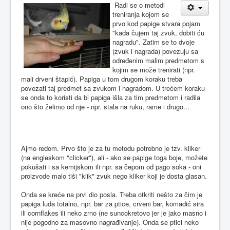
Radi se o metodi
treniranja kojom se
prvo kod papige stvara pojam
"kada čujem taj zvuk, dobiti ću
nagradu". Zatim se to dvoje
(zvuk i nagrada) povezuju sa
određenim malim predmetom s
kojim se može trenirati (npr.
mali drveni štapić). Papiga u tom drugom koraku treba
povezati taj predmet sa zvukom i nagradom. U trećem koraku
se onda to koristi da bi papiga išla za tim predmetom i radila
ono što želimo od nje - npr. stala na ruku, rame i drugo...
Ajmo redom. Prvo što je za tu metodu potrebno je tzv. kliker
(na engleskom "clicker"), ali - ako se papige toga boje, možete
pokušati i sa kemijskom ili npr. sa čepom od pago soka - oni
proizvode malo tiši "klik" zvuk nego kliker koji je dosta glasan.
Onda se kreće na prvi dio posla. Treba otkriti nešto za čim je
papiga luda totalno, npr. bar za ptice, crveni bar, komadić sira
ili cornflakes ili neko zrno (ne suncokretovo jer je jako masno i
nije pogodno za masovno nagrađivanje). Onda se ptici neko