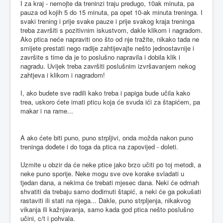
I za kraj - nemojte da treninzi traju predugo, 10ak minuta, pa
pauza od kojih 5 do 15 minuta, pa opet 10-ak minuta treninga. I
svaki trening i prije svake pauze i prije svakog kraja treninga
treba završiti s pozitivnim iskustvom, dakle klikom i nagradom.
Ako ptica neće napraviti ono što od nje tražite, nikako tada ne
smijete prestati nego radije zahtijevajte nešto jednostavnije i
završite s time da je to poslušno napravila i dobila klik i
nagradu. Uvijek treba završiti poslušnim izvršavanjem nekog
zahtjeva i klikom i nagradom!
I, ako budete sve radili kako treba i papiga bude učila kako
trea, uskoro ćete imati pticu koja će svuda ići za štapićem, pa
makar i na rame...
A ako ćete biti puno, puno strpljivi, onda možda nakon puno
treninga dođete i do toga da ptica na zapovijed - doleti.
Uzmite u obzir da će neke ptice jako brzo učiti po toj metodi, a
neke puno sporije. Neke mogu sve ove korake svladati u
tjedan dana, a nekima će trebati mjesec dana. Neki će odmah
shvatiti da trebaju samo dodirnuti štapić, a neki će ga pokušati
rastaviti ili stati na njega... Dakle, puno strpljenja, nikakvog
vikanja ili kažnjavanja, samo kada god ptica nešto poslušno
učini, c/t i pohvala.