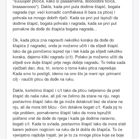
"suuuuper ptičica, kako si paaaametna, dooooobra tičica,
braaaavoooo"). Dakle, kada prvi puta dodirne štapić, bogata
nagrada (npr. veći komadić cornflakesa ili bara za ptice) i
pohvala sa mnogo dobrih riječi. Kada se prvi put ispruži da
dodirne štapić, bogata pohvala i nagrada, kada se prvi put
pomakne da dođe do štapića bogata nagrada...
Ok, kada ptica zna napraviti nekoliko koraka da dođe do
štapića (i nagrade), onda je možemo učiti i da slijedi štapić
tako da ga pomičemo ispred nje i tek kada ga slijedi nekoliko
koraka, dajemo kliki nagradu (c/t). Polako je možemo učiti da
slijedi sve dulje štapić prije nego dobije nagradu. To treba sada
vježbati dan, dva, tri, ovisno o tome kako ptica napreduje.
Kada smo to postigli, idemo na ono što je meni npr. primarni
cilj - naučiti pticu da dođe na ruku.
Dakle, koristimo štapić i c/t tako da pticu natjeramo da prati
štapić do naše ruke, ali još ne želimo da stane na nju, nego
postavimo štapić tako da ga može dotaknuti bez da stane na
nju, ali da mora biti blizu - čim dotakne bogati c/t. Kada joj to
nije problem, pomaknemo štapić tako da mora ispružiti
pošteno vrat da dođe do njega i kada ga dodirne naravno,
bogati c/t. Kada to svlada, postavimo štapić tako da mora stati
barem jednom nogicom na ruku da bi došla do štapića. To će
vjerojatno najdulje trajati, jer je to za mnoge ptice koje se boje