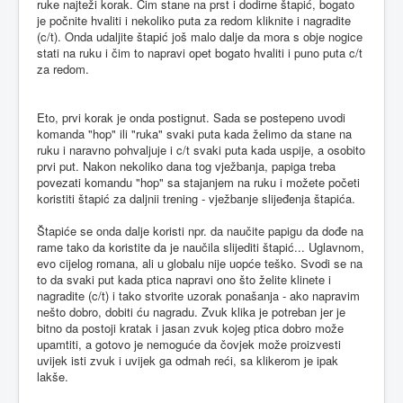
ruke najteži korak. Čim stane na prst i dodirne štapić, bogato
je počnite hvaliti i nekoliko puta za redom kliknite i nagradite
(c/t). Onda udaljite štapić još malo dalje da mora s obje nogice
stati na ruku i čim to napravi opet bogato hvaliti i puno puta c/t
za redom.
Eto, prvi korak je onda postignut. Sada se postepeno uvodi
komanda "hop" ili "ruka" svaki puta kada želimo da stane na
ruku i naravno pohvaljuje i c/t svaki puta kada uspije, a osobito
prvi put. Nakon nekoliko dana tog vježbanja, papiga treba
povezati komandu "hop" sa stajanjem na ruku i možete početi
koristiti štapić za daljnii trening - vježbanje slijeđenja štapića.
Štapiće se onda dalje koristi npr. da naučite papigu da dođe na
rame tako da koristite da je naučila slijediti štapić... Uglavnom,
evo cijelog romana, ali u globalu nije uopće teško. Svodi se na
to da svaki put kada ptica napravi ono što želite klinete i
nagradite (c/t) i tako stvorite uzorak ponašanja - ako napravim
nešto dobro, dobiti ću nagradu. Zvuk klika je potreban jer je
bitno da postoji kratak i jasan zvuk kojeg ptica dobro može
upamtiti, a gotovo je nemoguće da čovjek može proizvesti
uvijek isti zvuk i uvijek ga odmah reći, sa klikerom je ipak
lakše.