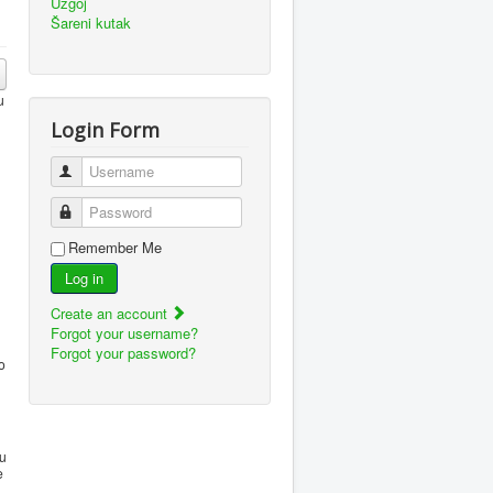
Uzgoj
Šareni kutak
u
Login Form
Username
Password
Remember Me
Log in
Create an account
Forgot your username?
Forgot your password?
o
cu
e