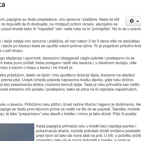
ca
om, papigice su često preplašene, vrlo oprezne i plašljive. Neke će biti
a će dopustiti da ih dodrujete, ne mrdajući pritom nimalo, vjerojatno se
oput drveta kako ih "napadač" odn. vaša ruka ne bi "primijetila". No to se u pravil
a i dalje ostaje vrlo oprezna i plašljiva, ali već nakon 3 do 5 dana više ne dopuštaju
t i bježe po kavezu kada se uputite rukom prema njima. To je pogotovo prisutno kod
le u pet shopu.
go strpljenja i upornosti, obavezno izbjegavati nagle pokrete i postepeno im se
im treba puno pričati, treba polagano raditi oko kaveza i, u idealnom slučaju, više
ruku s barom u klasu u kavez i ne micati je.
tra prijetnjom, dakle ne bježi i ima opušteno držanje tijela, krećemo na sljedeći
e prema ptici. Uvijek između pokreta napravimo kratku stanku, gdje ruku držimo
rpi bez pokazivanja straha, možemo krenuti dalje. Tada je ruku prihvatila kao nešto
 korak krećemo vrlo polako i postepeno, kako se ptica ne bi osjećala napadnutom.
u u kavezu. Približimo ruku ptičici, iznad razine trbuha i lagano je dodirnemo. Ak
 papige se često prvo kljunom prime za nešto na što će se popesti. Također, možete
, te tako "prepariranu" ruku staviti u krletku i mirno je tako držati. Prije ili poslije
Kada papigica prihvaća ruku u krletki bez napdaja panike i
pokazivanja straha, možete pokušati držati omiljenu poslasti
pred njom ali tako da mora stati na prst. U biti, u početku držit
poslasticu tako da je može dohvatiti s prečke, a onda je