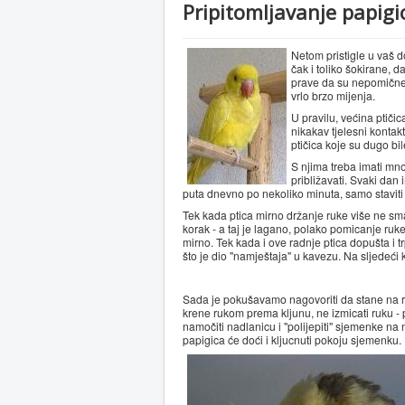
Pripitomljavanje papigi
Netom pristigle u vaš d
čak i toliko šokirane, d
prave da su nepomične p
vrlo brzo mijenja.
U pravilu, većina ptičic
nikakav tjelesni kontak
ptičica koje su dugo bi
S njima treba imati mno
približavati. Svaki dan 
puta dnevno po nekoliko minuta, samo staviti 
Tek kada ptica mirno držanje ruke više ne sma
korak - a taj je lagano, polako pomicanje ruk
mirno. Tek kada i ove radnje ptica dopušta i t
što je dio "namještaja" u kavezu. Na sljedeći
Sada je pokušavamo nagovoriti da stane na ruk
krene rukom prema kljunu, ne izmicati ruku -
namočiti nadlanicu i "polijepiti" sjemenke na nju
papigica će doći i kljucnuti pokoju sjemenku.